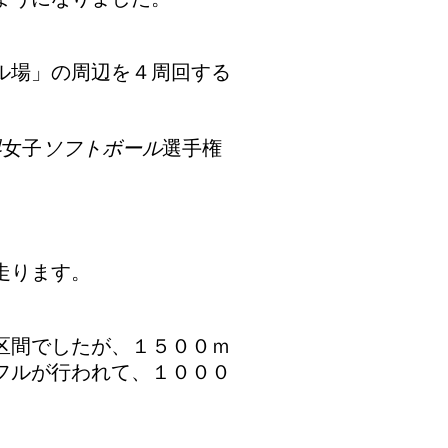
ル場」の周辺を４周回する
界
女子
ソフトボール
選手権
走ります。
区間でしたが、１５００ｍ
フルが行われて、１０００