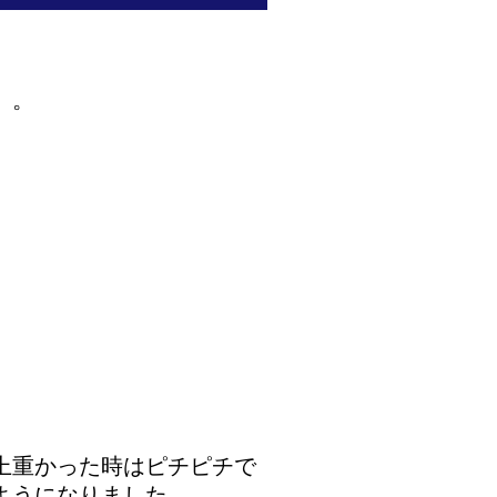
」。
上重かった時はピチピチで
ようになりました。