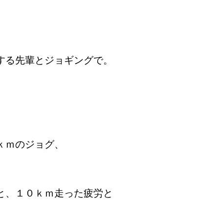
する先輩とジョギングで。
ｋｍのジョグ、
と、１０ｋｍ走った疲労と