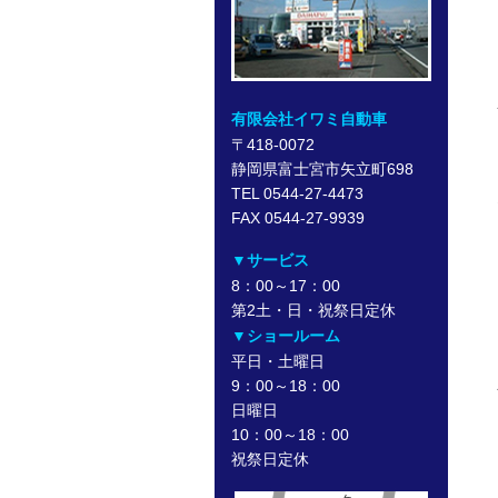
有限会社イワミ自動車
〒418-0072
静岡県富士宮市矢立町698
TEL 0544-27-4473
FAX 0544-27-9939
▼サービス
8：00～17：00
第2土・日・祝祭日定休
▼ショールーム
平日・土曜日
9：00～18：00
日曜日
10：00～18：00
祝祭日定休