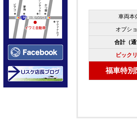
車両本
オプシ
合計（通
ビック
福車特別