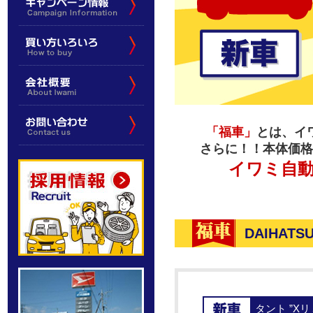
「福車」
とは、イ
さらに！！本体価格
イワミ自
DAIHATS
タント ”X