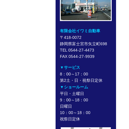
有限会社イワミ自動車
〒418-0072
静岡県富士宮市矢立町698
TEL 0544-27-4473
FAX 0544-27-9939
▼サービス
8：00～17：00
第2土・日・祝祭日定休
▼ショールーム
平日・土曜日
9：00～18：00
日曜日
10：00～18：00
祝祭日定休