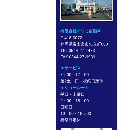
有限会社イワミ自動車
〒418-0072
静岡県富士宮市矢立町698
TEL 0544-27-4473
FAX 0544-27-9939
▼サービス
8：00～17：00
第2土・日・祝祭日定休
▼ショールーム
平日・土曜日
9：00～18：00
日曜日
10：00～18：00
祝祭日定休