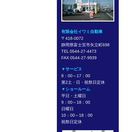
有限会社イワミ自動車
〒418-0072
静岡県富士宮市矢立町698
TEL 0544-27-4473
FAX 0544-27-9939
▼サービス
8：00～17：00
第2土・日・祝祭日定休
▼ショールーム
平日・土曜日
9：00～18：00
日曜日
10：00～18：00
祝祭日定休