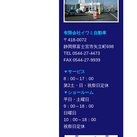
有限会社イワミ自動車
〒418-0072
静岡県富士宮市矢立町698
TEL 0544-27-4473
FAX 0544-27-9939
▼サービス
8：00～17：00
第2土・日・祝祭日定休
▼ショールーム
平日・土曜日
9：00～18：00
日曜日
10：00～18：00
祝祭日定休