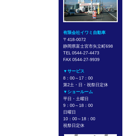
有限会社イワミ自動車
〒418-0072
静岡県富士宮市矢立町698
TEL 0544-27-4473
FAX 0544-27-9939
▼サービス
8：00～17：00
第2土・日・祝祭日定休
▼ショールーム
平日・土曜日
9：00～18：00
日曜日
10：00～18：00
祝祭日定休