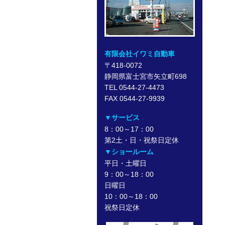
有限会社イワミ自動車
〒418-0072
静岡県富士宮市矢立町698
TEL 0544-27-4473
FAX 0544-27-9939
▼サービス
8：00～17：00
第2土・日・祝祭日定休
▼ショールーム
平日・土曜日
9：00～18：00
日曜日
10：00～18：00
祝祭日定休