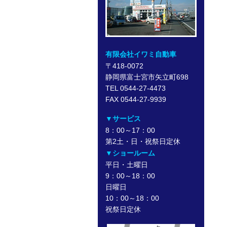
有限会社イワミ自動車
〒418-0072
静岡県富士宮市矢立町698
TEL 0544-27-4473
FAX 0544-27-9939
▼サービス
8：00～17：00
第2土・日・祝祭日定休
▼ショールーム
平日・土曜日
9：00～18：00
日曜日
10：00～18：00
祝祭日定休