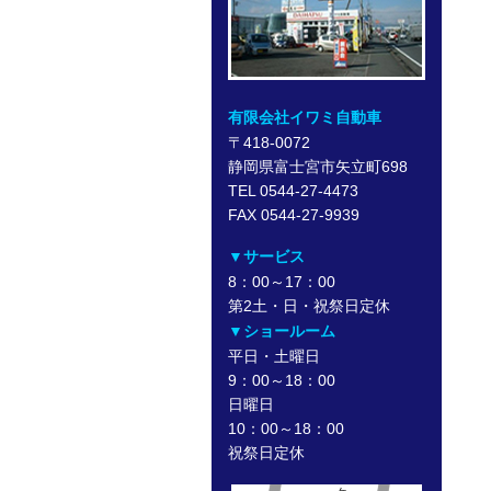
有限会社イワミ自動車
〒418-0072
静岡県富士宮市矢立町698
TEL 0544-27-4473
FAX 0544-27-9939
▼サービス
8：00～17：00
第2土・日・祝祭日定休
▼ショールーム
平日・土曜日
9：00～18：00
日曜日
10：00～18：00
祝祭日定休