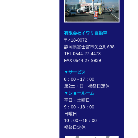
有限会社イワミ自動車
〒418-0072
静岡県富士宮市矢立町698
TEL 0544-27-4473
FAX 0544-27-9939
▼サービス
8：00～17：00
第2土・日・祝祭日定休
▼ショールーム
平日・土曜日
9：00～18：00
日曜日
10：00～18：00
祝祭日定休